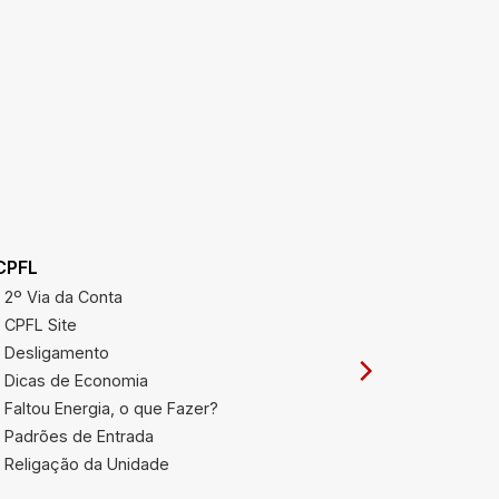
CPFL
Prefeitur
2º Via da Conta
IPTU - At
CPFL Site
IPTU - Cá
Desligamento
IPTU - Co
Dicas de Economia
IPTU - Va
Faltou Energia, o que Fazer?
IPTU - Va
Padrões de Entrada
Prefeitura
Religação da Unidade