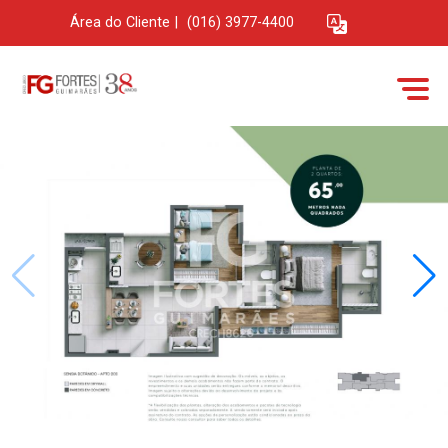
Área do Cliente
|
(016) 3977-4400