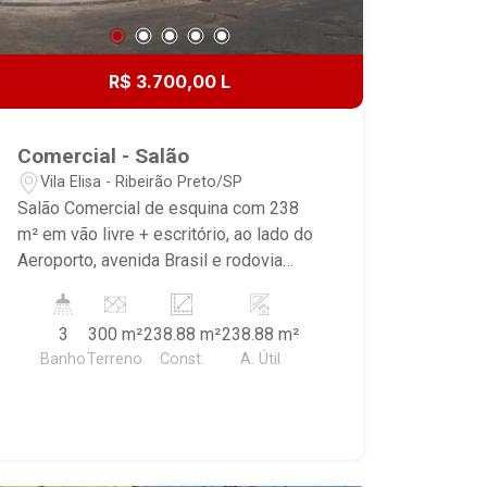
R$ 3.700,00 L
Comercial - Salão
Vila Elisa - Ribeirão Preto/SP
Salão Comercial de esquina com 238
m² em vão livre + escritório, ao lado do
Aeroporto, avenida Brasil e rodovia
Anhanguera; - Salão - Cobertura em
estrutura metálica - Pé direito alto -
3
300 m²
238.88 m²
238.88 m²
Piso em concreto - Portão Basculante
Banho
Terreno
Const.
A. Útil
5x5 metros - Escritório - 3 Banheiros
sendo 1 privativo - Espaço para copa -
Quintal no fundo com acesso veicular
pela rua lateral - Acesso para caminhão