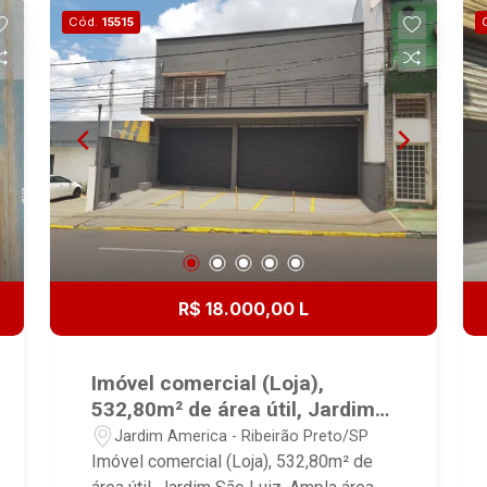
5,0x5,0 (para entrada de caminhão) -
Cód.
15515
Escritório com piso em cerâmica
esmaltada - 2 Banheiros - - Quintal,
recuo no fundo com área de serviço -
Recuo frontal com 2 vagas de
estacionamento para clientes
R$ 18.000,00 L
Imóvel comercial (Loja),
532,80m² de área útil, Jardim
São Luiz
Jardim America - Ribeirão Preto/SP
Imóvel comercial (Loja), 532,80m² de