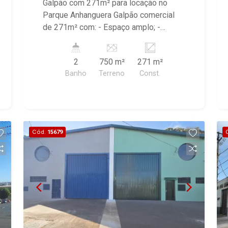
Preto/SP
Galpão com 271m² para locação no
Parque Anhanguera Galpão comercial
de 271m² com: - Espaço amplo; -
Escritório; - Recepção; -02 banheiros;
2
750 m²
271 m²
Banho
Terreno
Const.
Cód.
15679