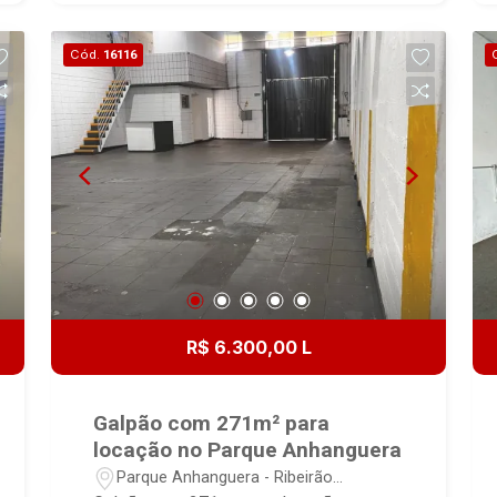
FUNCIONÁRIOS DO GALPÃO,
ALARME/SISTEMA DE SEGURANÇA,
Cód.
16116
PREPARAÇÃO PARA INSTALAÇÃO DE
SISTEMA DE AR CONDICIONADO,
CIRCUITO FECHADO E SISTEMA
LÓGICO.
R$ 6.300,00 L
Galpão com 271m² para
locação no Parque Anhanguera
Parque Anhanguera - Ribeirão