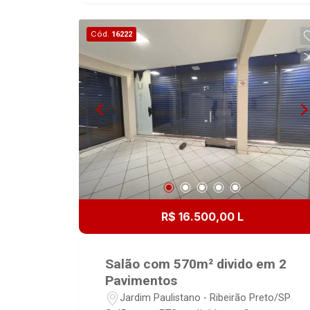
estrutura metálica e telhas de
galvalume - Banheiros - Área
Cód.
16222
administrativa - Recuo frontal com
estacionamento de clientes
R$ 16.500,00 L
Salão com 570m² divido em 2
Pavimentos
Jardim Paulistano - Ribeirão Preto/SP