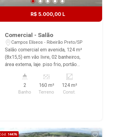
R$ 5.000,00 L
Comercial - Salão
Campos Elíseos - Ribeirão Preto/SP
Salão comercial em avenida, 124 m²
(8x15,5) em vão livre, 02 banheiros,
área externa, laje. piso frio, portão
basculante com 06 metros de largura e
03 metros de altura, pé direito do salão
2
160 m²
124 m²
com 3,5 metros.
Banho
Terreno
Const.
Cód.
14476