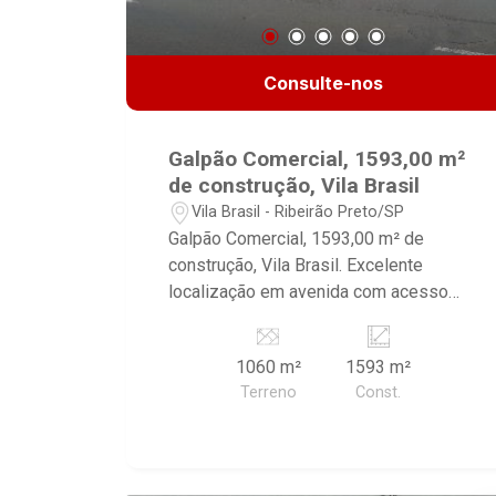
Consulte-nos
Galpão Comercial, 1593,00 m²
de construção, Vila Brasil
Vila Brasil - Ribeirão Preto/SP
Galpão Comercial, 1593,00 m² de
construção, Vila Brasil. Excelente
localização em avenida com acesso
fácil para rodovias (Anhanguera, Anel
Viário, etc) Excelente galpão de
1060 m²
1593 m²
esquina, para fins logísticos e ou
Terreno
Const.
armazenagem, com área administrativa,
banheiros, piso em concreto, cobertura
em estrutura metálica.