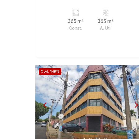
365 m²
365 m²
Const.
A. Útil
Cód.
14843