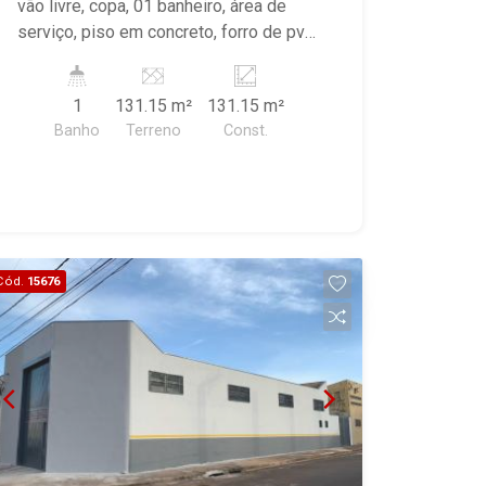
vão livre, copa, 01 banheiro, área de
serviço, piso em concreto, forro de pvc
e porta de aço de enrolar.
1
131.15 m²
131.15 m²
Banho
Terreno
Const.
Cód.
15676