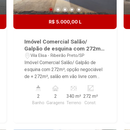
R$ 5.000,00 L
Imóvel Comercial Salão/
Galpão de esquina com 272m²,
opção negociável de + 272m²,
Vila Elisa - Ribeirão Preto/SP
salão em vão livre com
Imóvel Comercial Salão/ Galpão de
escritório e banheiros, no
esquina com 272m², opção negociável
bairro Vila Elisa, ao lado da
de + 272m², salão em vão livre com
avenida Brasil, com acesso
escritório e banheiros, no bairro Vila
fácil para Rodovia Anhanguera
Elisa, ao lado da avenida Brasil, com
2
2
340 m²
272 m²
e Aeroporto;
acesso fácil para Rodovia Anhanguera e
Banho
Garagens
Terreno
Const.
Aeroporto; - Salão/ Galpão em vão livre
- Piso cimento usinado com malha
simples - Forro telha metálica e
translucida - Portão frontal basculante