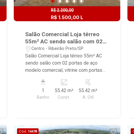
R$ 2.200,00
R$ 1.500,00 L
Salão Comercial Loja térreo
55m² AC sendo salão com 02
portas de aço modelo
Centro - Ribeirão Preto/SP
comercial, vitrine com portas
Salão Comercial Loja térreo 55m² AC
de correr
sendo salão com 02 portas de aço
modelo comercial, vitrine com portas
de correr, quintal (pequena área livre)
com 01 wc, quartinho para depósito e
1
55.42 m²
55.42 m²
lavanderia. Pintura nova e piso em
Banho
Const.
A. Útil
cerâmica esmaltada. *Maravilhosa
localização central em rua de grande
fluxo, ao lado de diversos segmentos
de comércio e próximo do Shopping
Santa Úrsula.
Cód.
14478