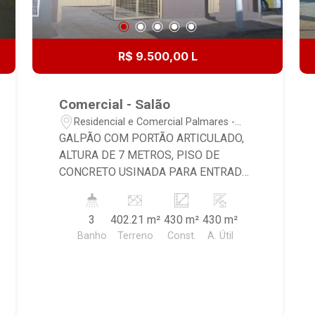
R$ 9.500,00 L
Comercial - Salão
Residencial e Comercial Palmares -
Ribeirão Preto/SP
GALPÃO COM PORTÃO ARTICULADO,
ALTURA DE 7 METROS, PISO DE
CONCRETO USINADA PARA ENTRADA
DE CARRETAS COM ÁREA DE CARGA /
DESCARGA INTERNA, ESCRITÓRIO
3
402.21 m²
430 m²
430 m²
COM 02 PAVIMENTOS (84 M²) PISO
Banho
Terreno
Const.
A. Útil
FRIO CONTENDO, 2 SALAS AMPLAS
QUE PODEM SER DIVIDIDAS EM 4
SALAS, 3 BANHEIROS (MASCULINO,
FEMININO E PNE, 02 COPAS (UMA EM
CADA PISO), BANHEIRO PARA