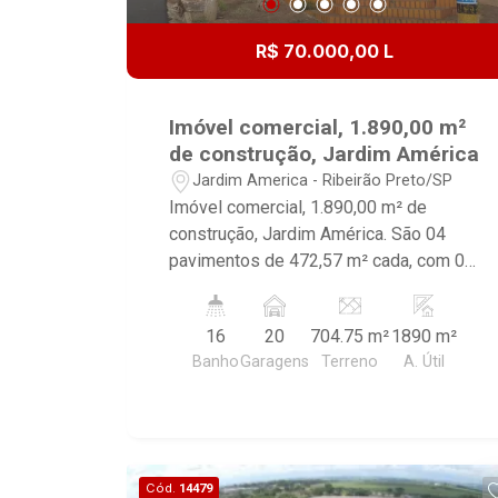
R$ 70.000,00 L
Imóvel comercial, 1.890,00 m²
de construção, Jardim América
Jardim America - Ribeirão Preto/SP
Imóvel comercial, 1.890,00 m² de
construção, Jardim América. São 04
pavimentos de 472,57 m² cada, com 04
banheiros e 1 banheiro PNE em cada
pavimento, copa, piso em ardósia,
16
20
704.75 m²
1890 m²
elevador, estacionamento frontal para
Banho
Garagens
Terreno
A. Útil
20 carros. Excelente localização, no
entroncamento das avenidas, Antônio
Diederichsen, Nove de Julho e
Francisco Junqueira. OBS: Todos os
pavimentos estão com divisórias que
Cód.
14479