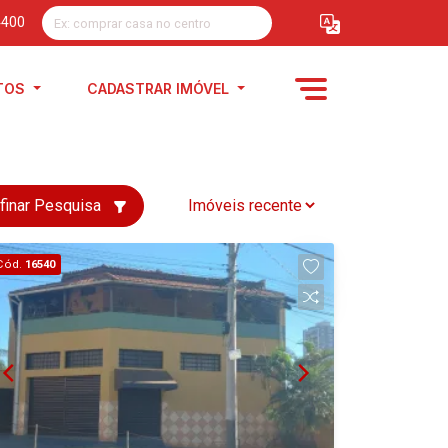
4400
TOS
CADASTRAR IMÓVEL
finar Pesquisa
Cód.
16540