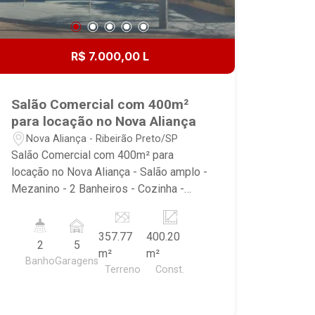
R$ 7.000,00 L
Salão Comercial com 400m²
para locação no Nova Aliança
Nova Aliança - Ribeirão Preto/SP
Salão Comercial com 400m² para
locação no Nova Aliança - Salão amplo -
Mezanino - 2 Banheiros - Cozinha -
Área de Serviço - 5 Vagas recuadas
357.77
400.20
2
5
m²
m²
Banho
Garagens
Terreno
Const.