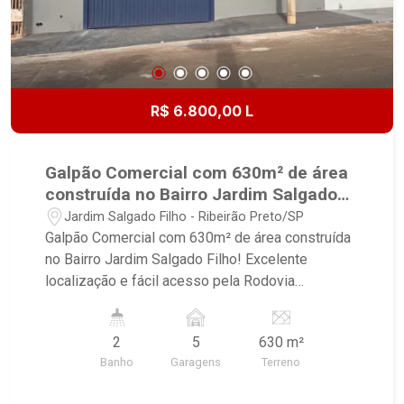
R$ 6.800,00 L
Galpão Comercial com 630m² de área
construída no Bairro Jardim Salgado
Filho!
Jardim Salgado Filho - Ribeirão Preto/SP
Galpão Comercial com 630m² de área construída
no Bairro Jardim Salgado Filho! Excelente
localização e fácil acesso pela Rodovia
Anhanguera , próximo ao Aeroporto Leite Lopes,
Parque Permanente de Exposição, restaurante,
2
5
630 m²
supermercado. - 03 Salas; - 02 Banheiros; - Pé
Banho
Garagens
Terreno
direito alto; -Copa. -05 Vagas na garagem.