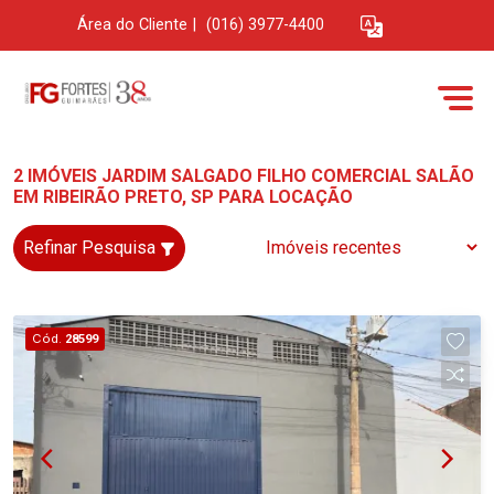
Área do Cliente
|
(016) 3977-4400
2 IMÓVEIS JARDIM SALGADO FILHO COMERCIAL SALÃO
EM RIBEIRÃO PRETO, SP PARA LOCAÇÃO
Refinar Pesquisa
Cód.
28599