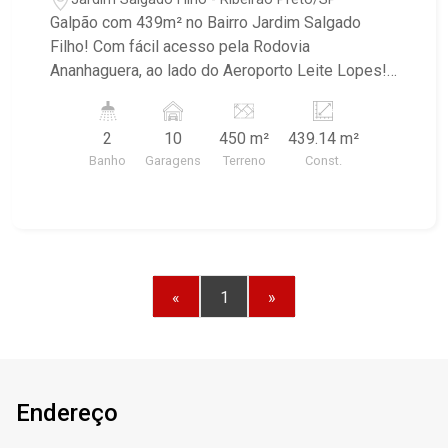
Galpão com 439m² no Bairro Jardim Salgado
Filho! Com fácil acesso pela Rodovia
Ananhaguera, ao lado do Aeroporto Leite Lopes! -
Salão amplo; - Escritório com ar-condicionado; -
02 Banheiros; - Copa; - 10 Vagas na garagem.
2
10
450 m²
439.14 m²
Banho
Garagens
Terreno
Const.
«
1
»
Endereço