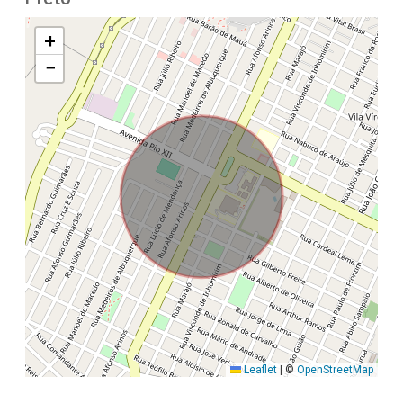
+
−
Leaflet
|
©
OpenStreetMap