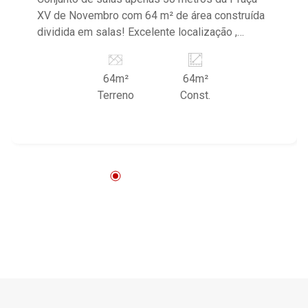
XV de Novembro com 64 m² de área construída
dividida em salas! Excelente localização ,
próximo as Av Francisco Junqueira, Av
Gerônimo Gonçalves e Independência, comercio
64m²
64m²
local, escola, supermercado, academia, igrejas,
Terreno
Const.
região com grande fluxos de pessoas e carros
com fácil acesso! - Sala principal comercial com
cinco ambientes; - 02 Salas; - Recepção; - 01
Banheiro; - Cozinha; - Elevador. Fantástica
oportunidade para locação comercial no coração
do Centro de Ribeirão Preto. Localizado a
apenas 50 metros da Praça XV de Novembro,
tornando-a uma opção versátil para diversos
tipos de negócios.