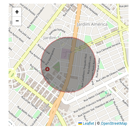
+
−
Leaflet
|
©
OpenStreetMap