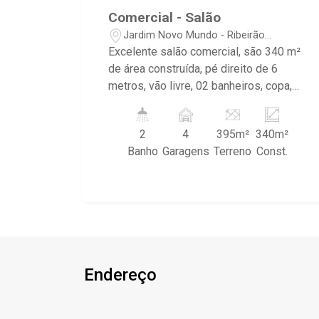
Comercial - Salão
Jardim Novo Mundo - Ribeirão
Preto/SP
Excelente salão comercial, são 340 m²
de área construída, pé direito de 6
metros, vão livre, 02 banheiros, copa,
área externa nos fundos, recuo frontal
com 04 vagas de estacionamento, porta
2
4
395m²
340m²
de aço automática, piso em concreto
Banho
Garagens
Terreno
Const.
usinado e cobertura em estrutura
metálica.
Endereço