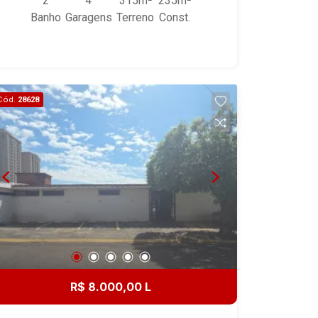
2
4
315m²
235m²
Banho
Garagens
Terreno
Const.
Cód.
28628
R$ 8.000,00 L