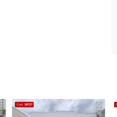
Cód.
28727