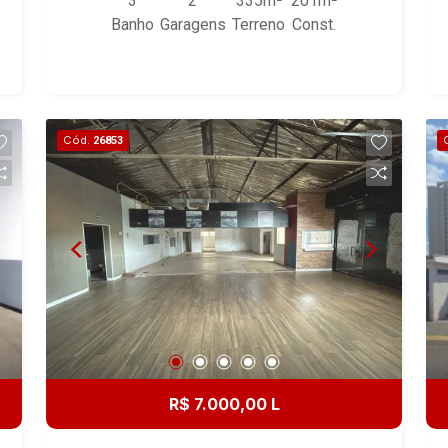
3
2
335m²
201m²
supermercado, academia com fácil
Banho
Garagens
Terreno
Const.
acesso! - Salão amplo integrando
vários ambientes; - 03 Salas; - Copa; -
Área de serviço; - Banheiros; - Quintal; -
Copa; - 04 Vagas na garagem.
Cód.
26853
R$ 7.000,00 L