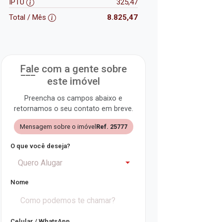
IPTU
325,47
Total / Mês
8.825,47
Fale com a gente sobre
este imóvel
Preencha os campos abaixo e
retornamos o seu contato em breve.
Mensagem sobre o imóvel
Ref. 25777
O que você deseja?
Quero Alugar
Nome
Celular / WhatsApp