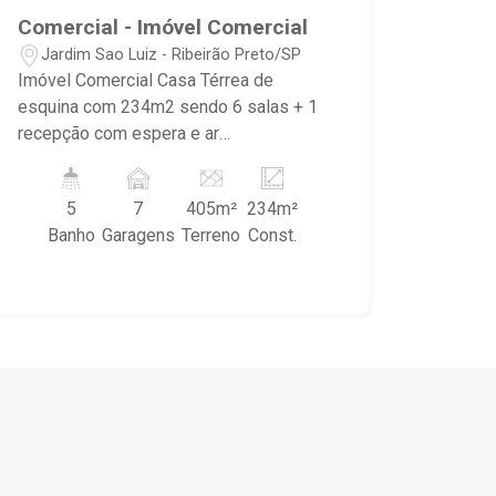
Comercial - Imóvel Comercial
Jardim Sao Luiz - Ribeirão Preto/SP
Imóvel Comercial Casa Térrea de
esquina com 234m2 sendo 6 salas + 1
recepção com espera e ar
condicionado, no Jardim São Luiz, ao
lado do Metropolitan Business Center,
5
7
405m²
234m²
entre as avenidas Antônio Diederichsen
Banho
Garagens
Terreno
Const.
e Portugal; - 6 Salas - Recepção com
espera e ar condicionado - 4 Banheiros
- Cozinha fechada e planejada -
Lavanderia - Dependências de serviço
com quarto e banheiro - Recuo Frontal
com 5 vagas de garagens para clientes
- 2 Vagas de garagens privativas, com
acesso interno, fechadas e cobertas -
Quintal - Piso em cerâmica - Cerca
Elétrica