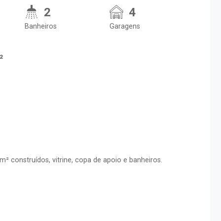
2
4
Banheiros
Garagens
²
² construídos, vitrine, copa de apoio e banheiros.