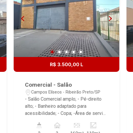
R$ 3.500,00 L
Comercial - Salão
Campos Elíseos - Ribeirão Preto/SP
- Salão Comercial amplo; - Pé-direito
alto; - Banheiro adaptado para
acessibilidade; - Copa; -Área de serviço
com bancada em granito; -Piso
cerâmico de alta resistência em todo o