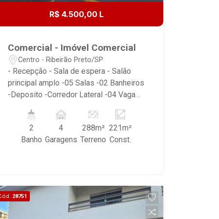
R$ 4.500,00 L
Comercial - Imóvel Comercial
Centro - Ribeirão Preto/SP
- Recepção - Sala de espera - Salão
principal amplo -05 Salas -02 Banheiros
-Deposito -Corredor Lateral -04 Vagas
na garagem
2
4
288m²
221m²
Banho
Garagens
Terreno
Const.
Cód.
28751