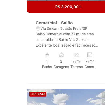
R$ 3.200,00 L
Comercial - Salão
Vila Seixas - Ribeirão Preto/SP
Salão Comercial com 77 m² de área
construída no Bairro Vila Seixas!
Excelente localização e fácil acesso
pelas Avenidas Independência e Av
João Fiusa, próximo ao comercio local,
1
2
77m²
77m²
escola, restaurantes, supermercado e
Banho
Garagens
Terreno
Const.
posto de gasolina. - Salão Amplo; -
Portas de rolar; - Banheiro; - Área de
serviço; - 02 Vagas na garagem
rotativas.
Cód.
27567