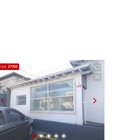
Cód.
27730