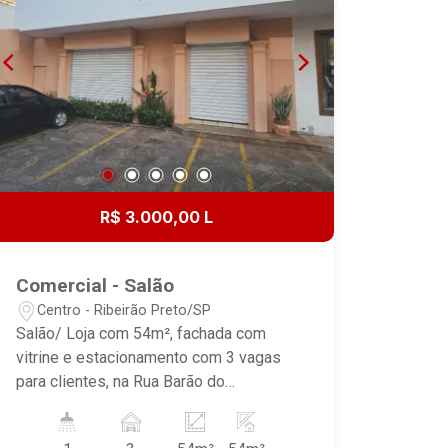
R$ 3.000,00 L
Comercial - Salão
Centro - Ribeirão Preto/SP
Salão/ Loja com 54m², fachada com
vitrine e estacionamento com 3 vagas
para clientes, na Rua Barão do
Amazonas, próximo ao Carrefour Bairro,
Shopping Santa Úrsula, cafeterias,