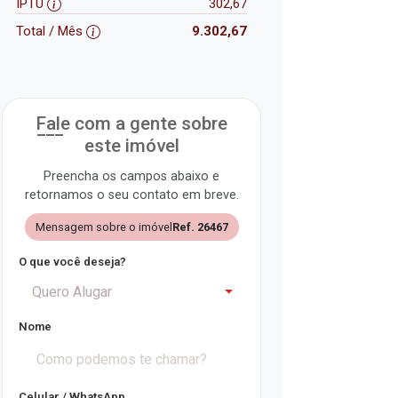
IPTU
302,67
Total / Mês
9.302,67
Fale com a gente sobre
este imóvel
Preencha os campos abaixo e
retornamos o seu contato em breve.
Mensagem sobre o imóvel
Ref. 26467
O que você deseja?
Quero Alugar
Nome
Celular / WhatsApp