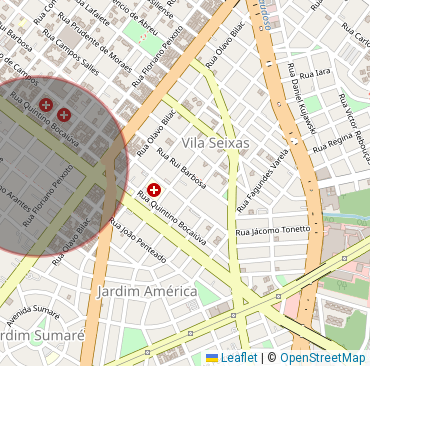
Leaflet
|
©
OpenStreetMap