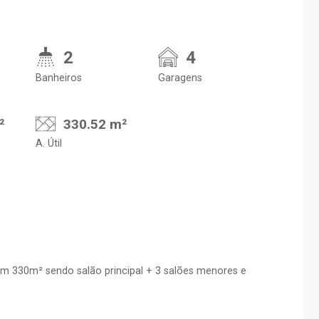
2
4
Banheiros
Garagens
²
330.52 m²
A. Útil
m 330m² sendo salão principal + 3 salões menores e