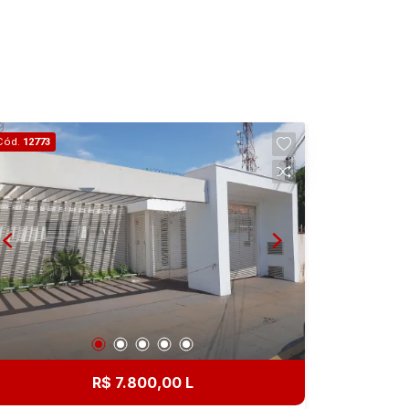
Cód.
12773
R$ 7.800,00 L