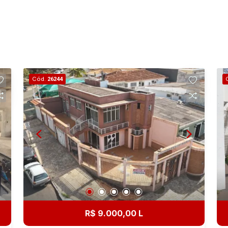
Cód.
26244
R$ 9.000,00 L