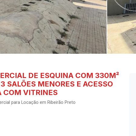
ERCIAL DE ESQUINA COM 330M²
 3 SALÕES MENORES E ACESSO
A COM VITRINES
cial para Locação em Ribeirão Preto