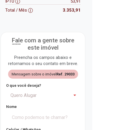
IPTU
53,91
Total / Mês
3.353,91
Fale com a gente sobre
este imóvel
Preencha os campos abaixo e
retornamos o seu contato em breve.
Mensagem sobre o imóvel
Ref. 29033
O que você deseja?
Quero Alugar
Nome
Celular / WhatsApp