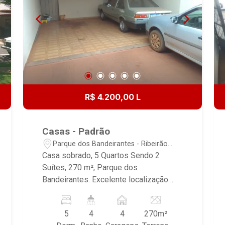
R$ 4.200,00 L
Casas - Padrão
Parque dos Bandeirantes - Ribeirão
Preto/SP
Casa sobrado, 5 Quartos Sendo 2
Suítes, 270 m², Parque dos
Bandeirantes. Excelente localização
,com acesso pelas Av Clovis
Bevilacqua, comercio local, escola,
5
4
4
270m²
supermercado, academia com fácil