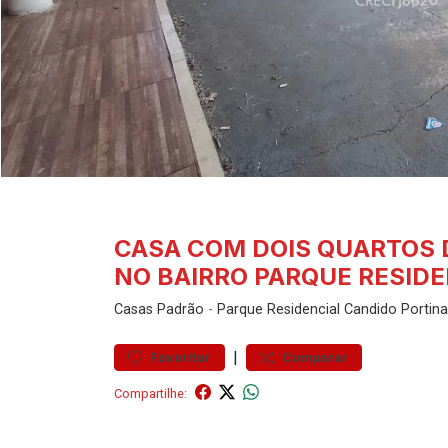
CASA COM DOIS QUARTOS 
NO BAIRRO PARQUE RESIDE
Casas
Padrão
-
Parque Residencial Candido Portina
|
Favoritar
Comparar
Compartilhe: