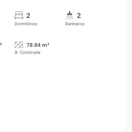
2
2
Dormitórios
Banheiros
²
78.84 m²
A. Construída