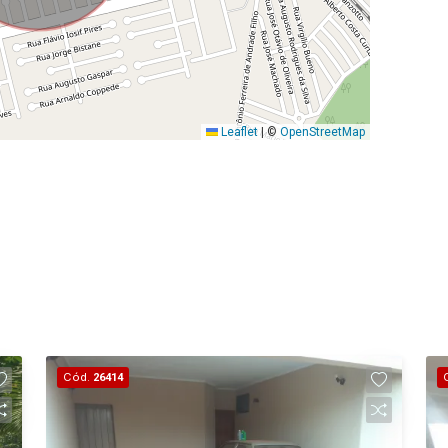
Leaflet
|
©
OpenStreetMap
Cód.
26414