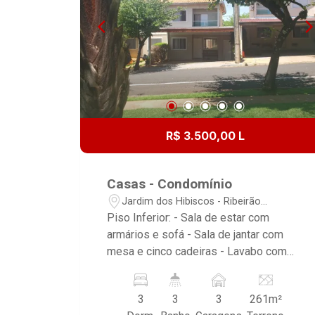
R$ 3.500,00 L
Casas - Condomínio
Jardim dos Hibiscos - Ribeirão
Preto/SP
Piso Inferior: - Sala de estar com
armários e sofá - Sala de jantar com
mesa e cinco cadeiras - Lavabo com
armários e espelho - Cozinha com
armários, geladeira, cooktop e coifa -
3
3
3
261m²
Área gourmet com armários,