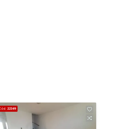
Cód.
22349