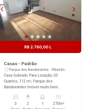
R$ 2.760,00 L
Casas - Padrão
Parque dos Bandeirantes - Ribeirão
Preto/SP
Casa Sobrado Para Locação, 03
Quartos, 112 m², Parque dos
Bandeirantes Imóvel muito bem
localizado em bairro seguro, tranquilo e
familiar. Próximo a diversos comércios
3
2
1
270m²
como padarias, postos de gasolina,