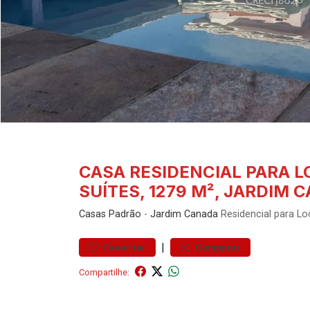
CASA RESIDENCIAL PARA L
SUÍTES, 1279 M², JARDIM 
Casas
Padrão
-
Jardim Canada
Residencial para Lo
|
Favoritar
Comparar
Compartilhe: