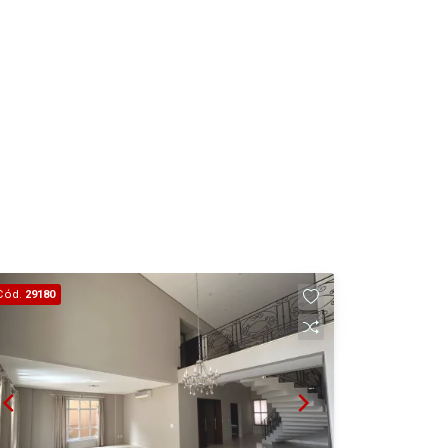
Cód.
29180