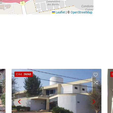
Leaflet
|
©
OpenStreetMap
Cód.
26363