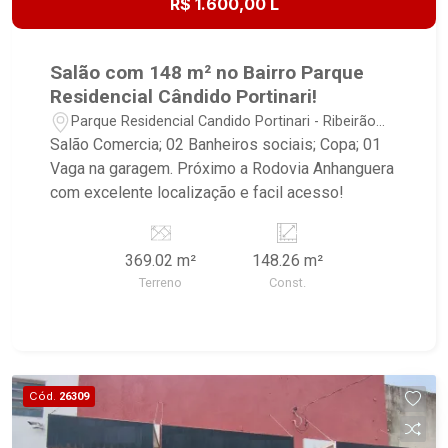
R$ 1.600,00 L
Salão com 148 m² no Bairro Parque
Residencial Cândido Portinari!
Parque Residencial Candido Portinari - Ribeirão
Preto/SP
Salão Comercia; 02 Banheiros sociais; Copa; 01
Vaga na garagem. Próximo a Rodovia Anhanguera
com excelente localização e facil acesso!
369.02 m²
148.26 m²
Terreno
Const.
Cód.
26309