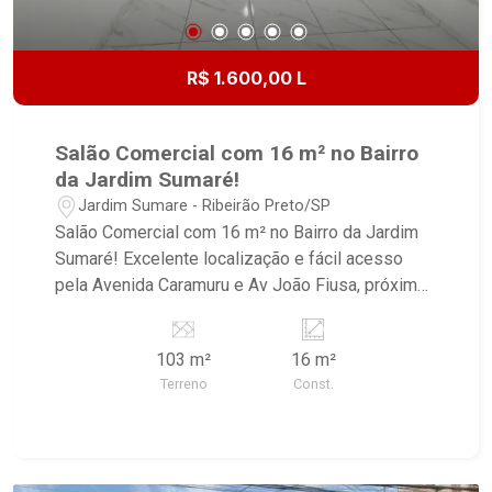
R$ 1.600,00 L
Salão Comercial com 16 m² no Bairro
da Jardim Sumaré!
Jardim Sumare - Ribeirão Preto/SP
Salão Comercial com 16 m² no Bairro da Jardim
Sumaré! Excelente localização e fácil acesso
pela Avenida Caramuru e Av João Fiusa, próximo
a restaurante, supermercado, escola e comercio
local. - Salão; - Banheiro; - Vitrine de Vidro; -
103 m²
16 m²
Corredor lateral; - Porta de basculante.
Terreno
Const.