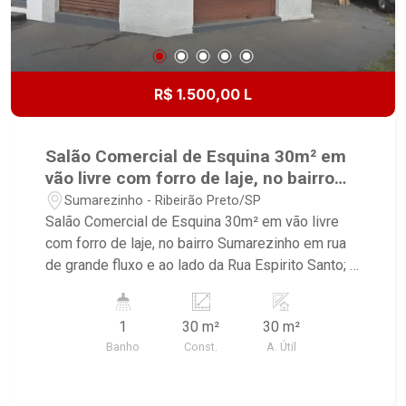
R$ 1.500,00 L
Salão Comercial de Esquina 30m² em
vão livre com forro de laje, no bairro
Sumarezinho em rua de grande fluxo e
Sumarezinho - Ribeirão Preto/SP
ao lado da Rua Espirito Santo;
Salão Comercial de Esquina 30m² em vão livre
com forro de laje, no bairro Sumarezinho em rua
de grande fluxo e ao lado da Rua Espirito Santo; -
Salão em vão livre - Piso em cerâmica com
pintura grafite - Forro de laje - 2 Portas de aço
1
30 m²
30 m²
modelo comercial de enrolar - Banheiro
Banho
Const.
A. Útil