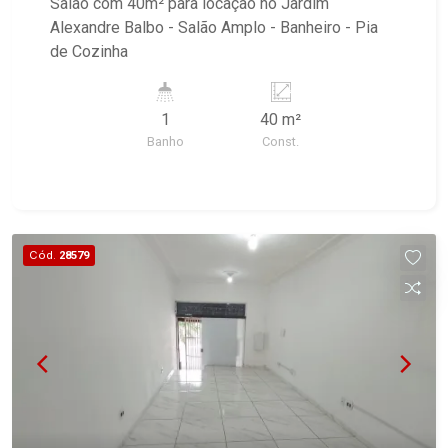
Salão com 40m² para locação no Jardim
Alexandre Balbo - Salão Amplo - Banheiro - Pia
de Cozinha
1
40 m²
Banho
Const.
Cód.
28579