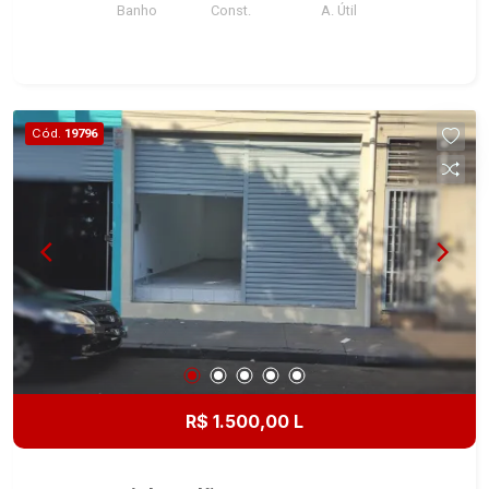
Banho
Const.
A. Útil
Cód.
19796
R$ 1.500,00 L