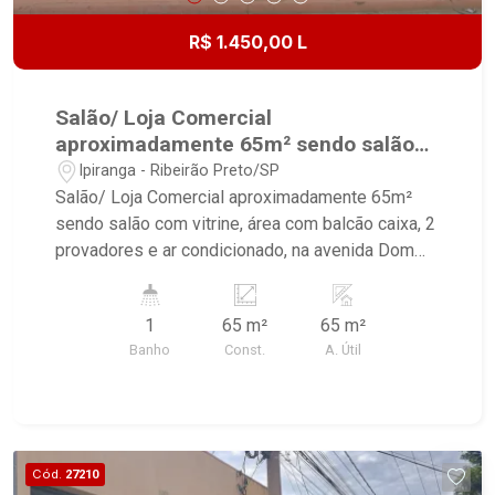
R$ 1.450,00 L
Salão/ Loja Comercial
aproximadamente 65m² sendo salão
com vitrine, área com balcão caixa, 2
Ipiranga - Ribeirão Preto/SP
provadores e ar condicionado, na
Salão/ Loja Comercial aproximadamente 65m²
avenida Dom Pedro I;
sendo salão com vitrine, área com balcão caixa, 2
provadores e ar condicionado, na avenida Dom
Pedro I; - salão com vitrine, área com balcão
caixa, 2 provadores e ar condicionado - 1
1
65 m²
65 m²
banheiro - 1 sala para escritório - planejados
Banho
Const.
A. Útil
existentes podem permanecer ou serem
removidos - piso em cerâmica esmaltada
Cód.
27210