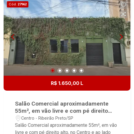
Cód.
27962
R$ 1.650,00 L
Salão Comercial aproximadamente
55m², em vão livre e com pé direito
alto, no Centro e ao lado dos Hospitais
Centro - Ribeirão Preto/SP
Hapvida e HC;
Salão Comercial aproximadamente 55m², em vão
livre e com pé direito alto, no Centro e ao lado