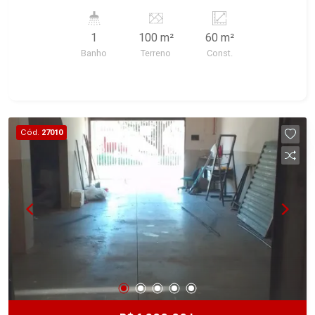
1
100 m²
60 m²
Banho
Terreno
Const.
Cód.
27010