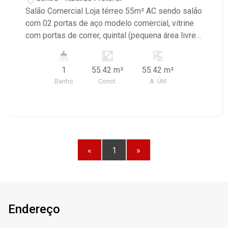
de correr
Salão Comercial Loja térreo 55m² AC sendo salão
com 02 portas de aço modelo comercial, vitrine
com portas de correr, quintal (pequena área livre)
com 01 wc, quartinho para depósito e lavanderia.
Pintura nova e piso em cerâmica esmaltada.
1
55.42 m²
55.42 m²
*Maravilhosa localização central em rua de
Banho
Const.
A. Útil
grande fluxo, ao lado de diversos segmentos de
comércio e próximo do Shopping Santa Úrsula.
«
1
»
Endereço