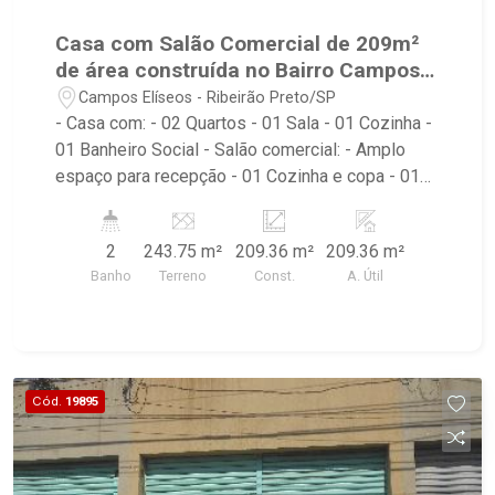
Casa com Salão Comercial de 209m²
de área construída no Bairro Campos
Elíseos!
Campos Elíseos - Ribeirão Preto/SP
- Casa com: - 02 Quartos - 01 Sala - 01 Cozinha -
01 Banheiro Social - Salão comercial: - Amplo
espaço para recepção - 01 Cozinha e copa - 01
Área para estoque - 02 Banheiros - 01 Escritório -
Piso em cera - Portas em Aço. Casa/Salão
2
243.75 m²
209.36 m²
209.36 m²
Comercial com 209 m² de área construída em
Banho
Terreno
Const.
A. Útil
avenida de grande fluxo de veículos e pedestres,
nas proximidades do Rancho do Juca, Savegnago
Supermercados, próximo a restaurantes, Postos
de Combustíveis com Loja de Conveniência.
Cód.
19895