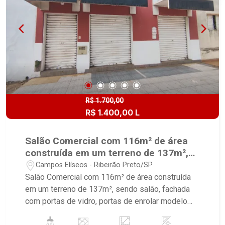
R$ 1.700,00
R$ 1.400,00 L
Salão Comercial com 116m² de área
construída em um terreno de 137m²,
sendo salão, fachada com portas de
Campos Elíseos - Ribeirão Preto/SP
vidro, portas de enrolar modelo
Salão Comercial com 116m² de área construída
comercial
em um terreno de 137m², sendo salão, fachada
com portas de vidro, portas de enrolar modelo
comercial; - 3 banheiros sendo 1 com