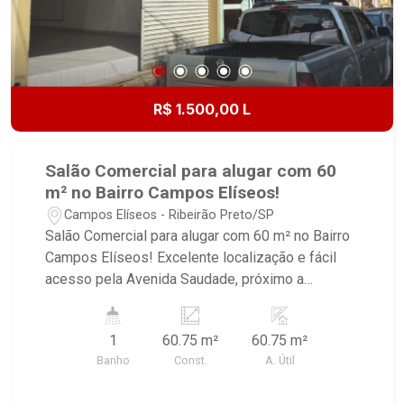
R$ 1.500,00 L
Salão Comercial para alugar com 60
m² no Bairro Campos Elíseos!
Campos Elíseos - Ribeirão Preto/SP
Salão Comercial para alugar com 60 m² no Bairro
Campos Elíseos! Excelente localização e fácil
acesso pela Avenida Saudade, próximo a
restaurante, supermercado, escola, comercio
local. - Salão Amplo; - Banheiro - Pia cozinha. -
1
60.75 m²
60.75 m²
Porta de aço modelo comercial. - Pintura nova.
Banho
Const.
A. Útil