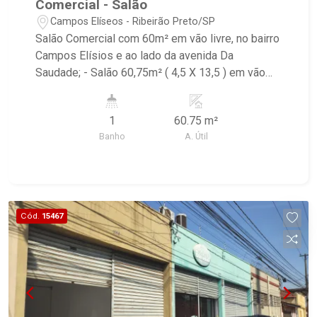
Comercial - Salão
Campos Elíseos - Ribeirão Preto/SP
Salão Comercial com 60m² em vão livre, no bairro
Campos Elísios e ao lado da avenida Da
Saudade; - Salão 60,75m² ( 4,5 X 13,5 ) em vão
livre - Porta de aço modelo comercial com
abertura dupla - Piso em cerâmica esmaltada -
1
60.75 m²
Forro em PVC - Espaço para cozinha com pia - 1
Banho
A. Útil
Banheiro
Cód.
15467