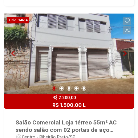
Cód.
14614
R$ 2.200,00
R$ 1.500,00 L
Salão Comercial Loja térreo 55m² AC
sendo salão com 02 portas de aço
modelo comercial, vitrine com portas
Centro - Ribeirão Preto/SP