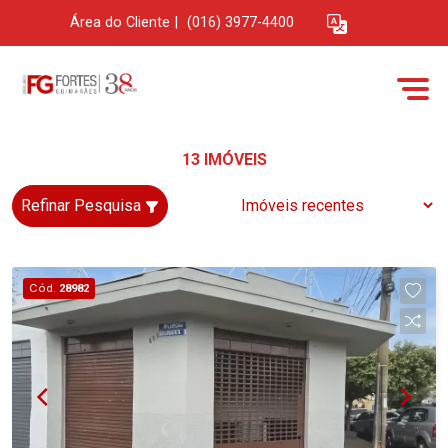
Área do Cliente
|
(016) 3977-4400
13 IMÓVEIS
Refinar Pesquisa
Cód.
28982