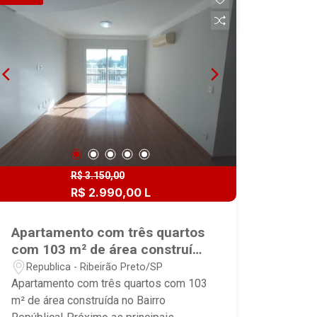
vidro; - Área de serviço. - 01 Vaga na
garagem. Condomínio oferece: -
Elevadores social e serviço -Espaço
gourmet -Piscina -Portaria 24h -Salão
de festas -Academia
R$ 3.150,00
R$ 2.990,00 L
Apartamento com três quartos
com 103 m² de área construída
no Bairro República!
Republica - Ribeirão Preto/SP
Apartamento com três quartos com 103
m² de área construída no Bairro