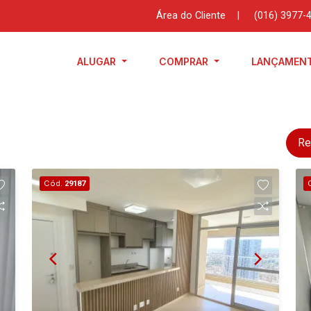
Área do Cliente
|
(016) 3977-
ALUGAR
COMPRAR
LANÇAMEN
Re
Cód.
29187