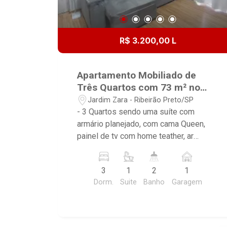
R$ 3.200,00 L
Apartamento Mobiliado de
Três Quartos com 73 m² no
Bairro Jardim Zara//
Jardim Zara - Ribeirão Preto/SP
- 3 Quartos sendo uma suíte com
armário planejado, com cama Queen,
painel de tv com home teather, ar
condicionado, armários e cortina
blackout - 2 Quartos cama Queen,
3
1
2
1
cortina Black out sendo um deles conta
Dorm.
Suite
Banho
Garagem
com painel para televisão - Banheiro da
suíte com gabinete, espelho, box em
vidro e chuveiro - Banheiro social com
armários, espelho, box em vidro e