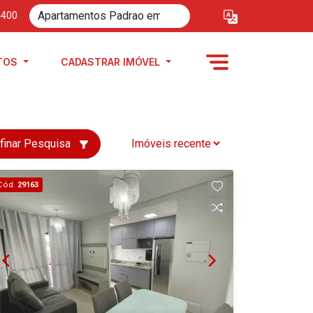
4400
TOS
CADASTRAR IMÓVEL
finar Pesquisa
Cód.
29163