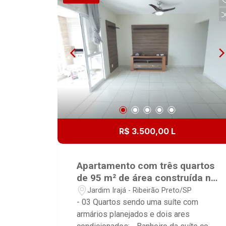
3 Vagas de garagem. Condomínio
oferece: -Elevador -Piscina -
Churrasqueira -Espaço gourmet **
Agende sua visita e conheça este
excelente imóvel. Entre em contato
conosco para maiores informações!**
R$ 3.500,00 L
Apartamento com três quartos
de 95 m² de área construída no
Bairro Jardim Irajá!
Jardim Irajá - Ribeirão Preto/SP
- 03 Quartos sendo uma suíte com
armários planejados e dois ares