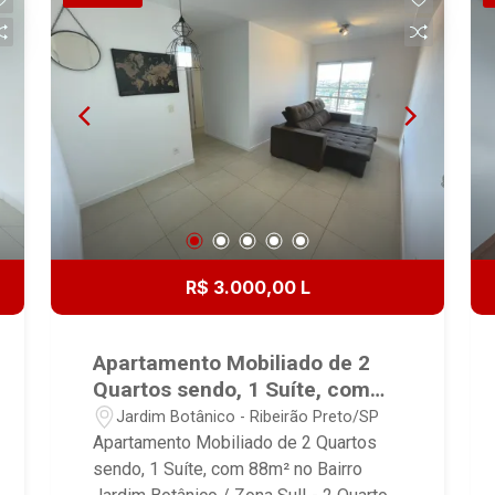
Área de serviço com armário - 1 Vaga
de garagem - Imóvel conta com: sofá 2
lugares, geladeira, fogão e 2 camas de
casal - Condomínio oferece: - Piscina -
Academia - Salão de jogos -
Playground - Churrasqueira -
Elevadores - Agende sua visita e
conheça este excelente imóvel. Entre
em contato para mais informações!
R$ 3.000,00 L
Apartamento Mobiliado de 2
Quartos sendo, 1 Suíte, com
88m² no Bairro Jardim
Jardim Botânico - Ribeirão Preto/SP
Botânico / Zona Sul!
Apartamento Mobiliado de 2 Quartos
sendo, 1 Suíte, com 88m² no Bairro