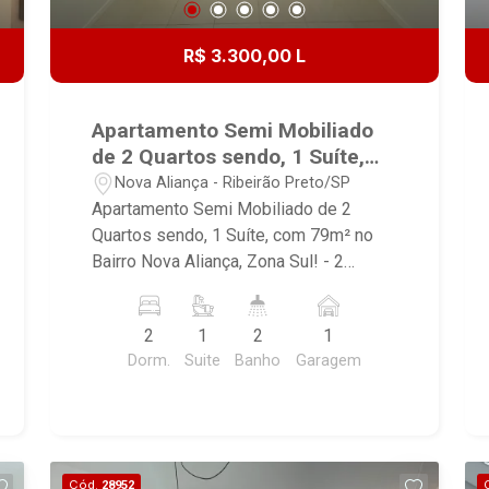
R$ 3.300,00 L
Apartamento Semi Mobiliado
de 2 Quartos sendo, 1 Suíte,
com 79m² no Bairro Nova
Nova Aliança - Ribeirão Preto/SP
Aliança, Zona Sul!
Apartamento Semi Mobiliado de 2
Quartos sendo, 1 Suíte, com 79m² no
Bairro Nova Aliança, Zona Sul! - 2
Quartos com armários, ventiladores de
teto e ares-condicionados sendo; - 1
2
1
2
1
Suíte - Banheiros social e suíte com
Dorm.
Suite
Banho
Garagem
gabinetes, espelhos e box em vidros -
Sala ampla 2 ambientes com ventilador
de teto e painel planejado para TV -
Varanda gourmet ampla com
churrasqueira - Cozinha com armários -
Cód.
28952