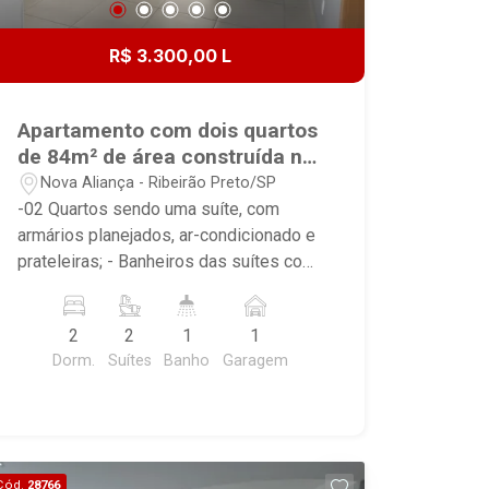
Espaço Gourmet - Espaço Kids -
Piscina Adulto- Piscina Infantil-
R$ 3.300,00 L
Playground - Quadra Poliesportiva-
Salão de Festa - Salão de Jogos - 4
Elevadores sendo 2 sociais e 2 de
Apartamento com dois quartos
serviço - Bicicletário- Car Wash - Gás
de 84m² de área construída no
Encanado - Medidor de Água Individual
Bairro Nova Aliança!
Nova Aliança - Ribeirão Preto/SP
- Portão Eletrônico de garagem
-02 Quartos sendo uma suíte, com
armários planejados, ar-condicionado e
prateleiras; - Banheiros das suítes com
gabinete e box em vidro; -Sala com
dois ambientes, ar-condicionado e
2
2
1
1
ventilador de teto; - Varanda gourmet
Dorm.
Suítes
Banho
Garagem
com armários planejados e
churrasqueira; - Cozinha rica em
armários planejados, cooktop, forno
elétrico, exaustor, filtro e bancada; -
Banheiro social com gabinete e box em
Cód.
28766