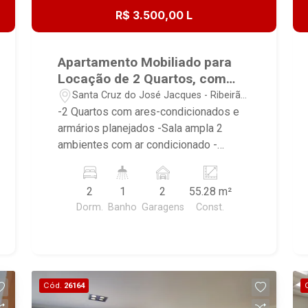
R$ 3.500,00 L
Apartamento Mobiliado para
Locação de 2 Quartos, com
55m² no Bairro Santa Cruz do
Santa Cruz do José Jacques - Ribeirão
José Jacques/ Zona Sul!
Preto/SP
-2 Quartos com ares-condicionados e
armários planejados -Sala ampla 2
ambientes com ar condicionado -
Sacada -Cozinha com armários, -Área
de serviço , -Banheiro social com
2
1
2
55.28 m²
armário gabinete, espelho, box em vidro
Dorm.
Banho
Garagens
Const.
e chuveiro elétrico, -2 Vagas de
garagem. Imovel Mobiliado contendo:
Camas, geladeira, fogão, micro-ondas e
exaustor, sofá, televisão, mesa de
jantar e maquina de lavar. Condomínio
Cód.
26164
possui: -Portaria 24Hrs, -Piscina, -