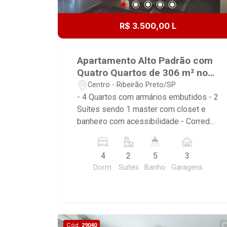
R$ 3.500,00 L
Apartamento Alto Padrão com
Quatro Quartos de 306 m² no
Centro de Ribeirão Preto.
Centro - Ribeirão Preto/SP
- 4 Quartos com armários embutidos - 2
Suítes sendo 1 master com closet e
banheiro com acessibilidade - Corredor
com louçaria e rouparia - Banheiro
social completo - Hall elevador - Hall
4
2
5
3
social - Sala para 2 ambientes - Sacada
Dorm.
Suítes
Banho
Garagens
ampla - Escritório/Home theater -
Lavabo - Cozinha com armários
planejados - Sala de almoço - Área de
serviço - Dependência para colaborador
com banheiro - Despensa - Deposito -
Cód.
29040