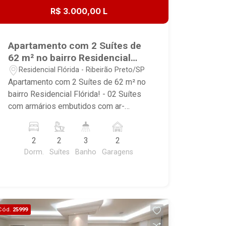
Portaria : 24 Serviço Elevador de
R$ 3.000,00 L
Serviço:1 Social Elevador Social:1
Utilitários Gás Encanado Portão
Eletrônico
Apartamento com 2 Suítes de
62 m² no bairro Residencial
Flórida!
Residencial Flórida - Ribeirão Preto/SP
Apartamento com 2 Suítes de 62 m² no
bairro Residencial Flórida! - 02 Suítes
com armários embutidos com ar-
condicionado; - Sala ampla com 2
ambientes e ar- condicionado; -
2
2
3
2
Cozinha com armários planejados,
Dorm.
Suítes
Banho
Garagens
geladeira e fogão; - Área de serviço
com armários; - Banheiro social. - 02
Vagas na garagem. Condomínio conta
com: - Piscina, - Spa, - Sauna, -
Academia, - Espaço gourmet, - Sala de
Cód.
25999
cinema, - Quadra de squash, - Elevador,