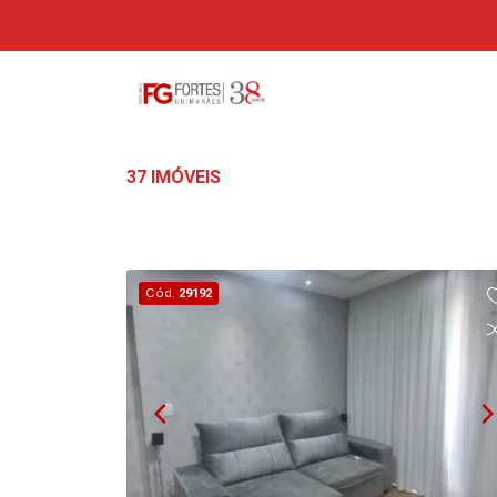
37 IMÓVEIS
Cód.
29192