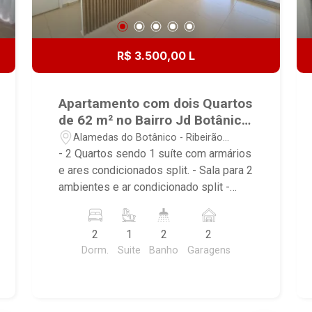
R$ 3.500,00 L
Apartamento com dois Quartos
de 62 m² no Bairro Jd Botânico
// Zona Sul.
Alamedas do Botânico - Ribeirão
Preto/SP
- 2 Quartos sendo 1 suíte com armários
e ares condicionados split. - Sala para 2
ambientes e ar condicionado split -
Varanda gourmet com gabinete
planejado e fechada em vidro - Cozinha
2
1
2
2
padrão americana com acabamento
Dorm.
Suite
Banho
Garagens
ripado, armário e gabinete planejado - 2
Banheiros sendo 1 suíte/ 1 social com
gabinetes, espelhos e box em vidro -
Área de serviço com armário - 2 Vagas