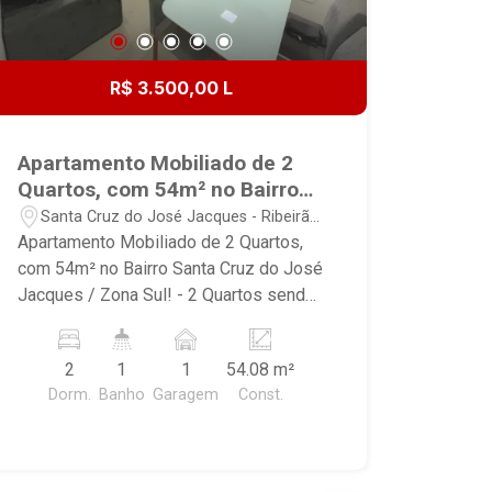
R$ 3.500,00 L
Apartamento Mobiliado de 2
Quartos, com 54m² no Bairro
Santa Cruz do José Jacques /
Santa Cruz do José Jacques - Ribeirão
Zona Sul!
Preto/SP
Apartamento Mobiliado de 2 Quartos,
com 54m² no Bairro Santa Cruz do José
Jacques / Zona Sul! - 2 Quartos sendo,
1 com ar condicionado - Banheiro social
com gabinete, espelho e box em vidro -
2
1
1
54.08 m²
Sala ampla 2 ambientes - Sacada -
Dorm.
Banho
Garagem
Const.
Cozinha planejada e equipada - Área de
serviço integrada a cozinha - 1 Vaga de
garagem - Imóvel possui: Sofá 2
lugares, painel para TV, mesa de jantar