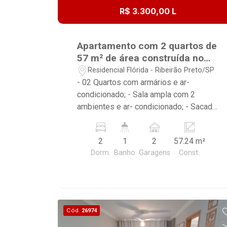
R$ 3.300,00 L
Apartamento com 2 quartos de
57 m² de área construída no
Bairro Residencial Flórida!
Residencial Flórida - Ribeirão Preto/SP
- 02 Quartos com armários e ar-
condicionado; - Sala ampla com 2
ambientes e ar- condicionado; - Sacada
gourmet com armário; - Cozinha rica em
armários planejados e gabinete; - Area
2
1
2
57.24 m²
de serviço com armarios; - Banheiro
Dorm.
Banho
Garagens
Const.
social com gabinete e box e vidro; - 02
Vagas na garagem. Condomínio
oferece: Portaria 24 horas Academia
Elevador Piscina Salão de festas Gás
encanado Sauna
Cód.
26974