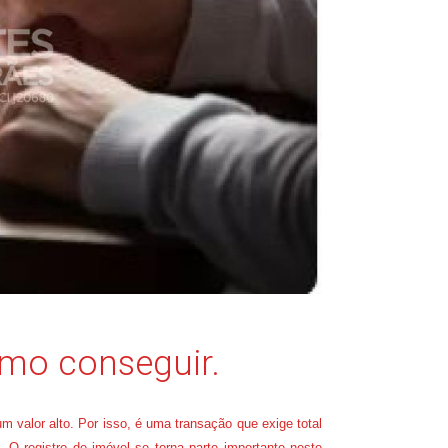
omo conseguir.
m valor alto. Por isso, é uma transação que exige total
O registro de imóvel se torna parte importante neste