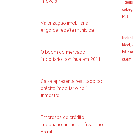
imóveis
“Regis
cabeça
RJ).
Valorização imobiliária
engorda receita municipal
Inclus
ideal,
O boom do mercado
há ca
imobiliário continua em 2011
quem r
Caixa apresenta resultado do
crédito imobiliário no 1º
trimestre
Empresas de crédito
imobiliário anunciam fusão no
Brasil