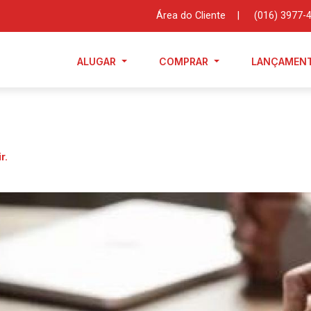
Área do Cliente
|
(016) 3977-
ALUGAR
COMPRAR
LANÇAMEN
r.