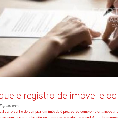
que é registro de imóvel e c
 Zap em casa
ealizar o sonho de comprar um imóvel, é preciso se comprometer a investir u
ança para que o sonho não se torne um pesadelo e o prejuízo seja enorme. 