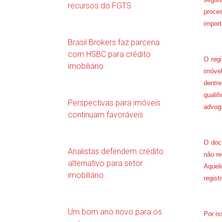
recursos do FGTS
proces
import
Brasil Brokers faz parceria
com HSBC para crédito
O reg
imobiliário
imóvel
dentre
qualif
Perspectivas para imóveis
advoga
continuam favoráveis
O docu
Analistas defendem crédito
não re
alternativo para setor
Aquel
imobiliário
regist
Um bom ano novo para os
Por i