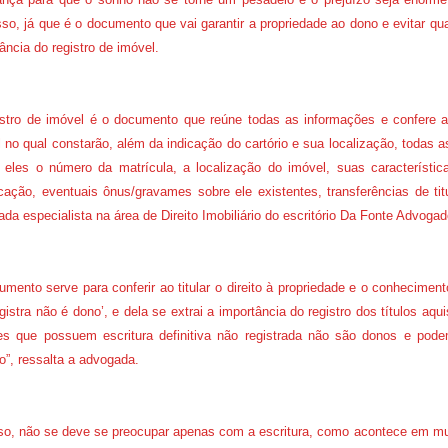
so, já que é o documento que vai garantir a propriedade ao dono e evitar qu
ância do registro de imóvel.
istro de imóvel é o documento que reúne todas as informações e confere a
 no qual constarão, além da indicação do cartório e sua localização, todas 
 eles o número da matrícula, a localização do imóvel, suas característica
icação, eventuais ônus/gravames sobre ele existentes, transferências de tit
da especialista na área de Direito Imobiliário do escritório Da Fonte Advogad
mento serve para conferir ao titular o direito à propriedade e o conhecimen
gistra não é dono’, e dela se extrai a importância do registro dos títulos aquis
es que possuem escritura definitiva não registrada não são donos e pod
ro”, ressalta a advogada.
sso, não se deve se preocupar apenas com a escritura, como acontece em mu