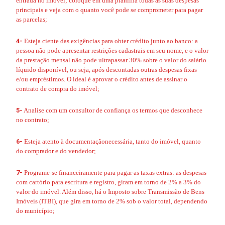
entrada no imóvel; coloque em uma planilha todas as suas despesas
principais e veja com o quanto você pode se comprometer para pagar
as parcelas;
4-
Esteja ciente das exigências para obter crédito junto ao banco: a
pessoa não pode apresentar restrições cadastrais em seu nome, e o valor
da prestação mensal não pode ultrapassar 30% sobre o valor do salário
líquido disponível, ou seja, após descontadas outras despesas fixas
e/ou empréstimos. O ideal é aprovar o crédito antes de assinar o
contrato de compra do imóvel;
5-
Analise com um consultor de confiança os termos que desconhece
no contrato;
6-
Esteja atento à documentaçãonecessária
, tanto do imóvel, quanto
do comprador e do vendedor;
7-
Programe-se financeiramente para pagar as taxas extras
: as despesas
com cartório para escritura e registro, giram em torno de 2% a 3% do
valor do imóvel. Além disso, há o Imposto sobre Transmissão de Bens
Imóveis (ITBI), que gira em torno de 2% sob o valor total, dependendo
do município;