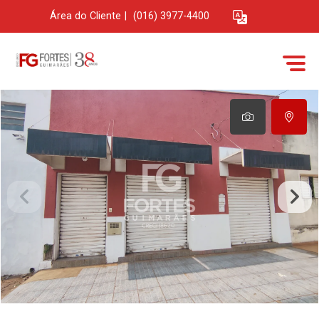
Área do Cliente
|
(016) 3977-4400