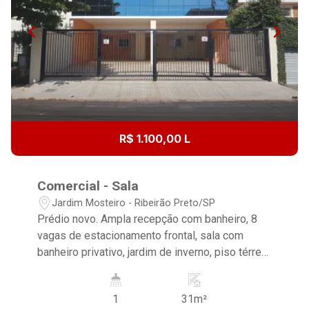
R$ 1.100,00 L
Comercial - Sala
Jardim Mosteiro - Ribeirão Preto/SP
Prédio novo. Ampla recepção com banheiro, 8
vagas de estacionamento frontal, sala com
banheiro privativo, jardim de inverno, piso térreo
de fundo. Excelente localização no Jd. Mosteiro,
a 100 metros da Av. Meira Júnior e do
1
31m²
Savegnago da Av. Capitão Salomão.