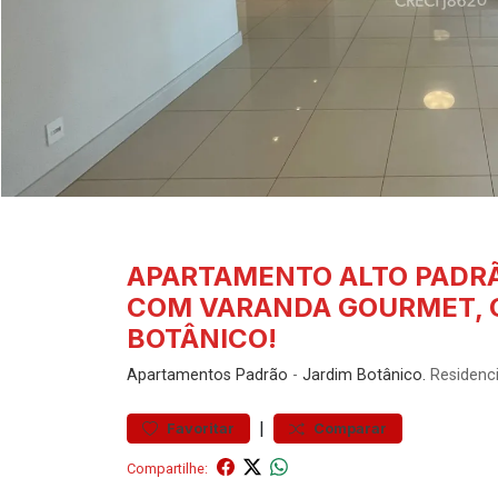
APARTAMENTO ALTO PADRÃ
COM VARANDA GOURMET, C
BOTÂNICO!
Apartamentos
Padrão
-
Jardim Botânico.
Residenci
|
Favoritar
Comparar
Compartilhe: