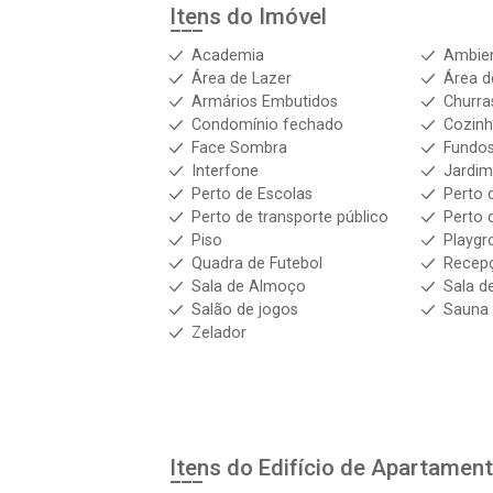
Itens do Imóvel
Academia
Ambien
Área de Lazer
Área d
Armários Embutidos
Churra
Condomínio fechado
Cozin
Face Sombra
Fundo
Interfone
Jardi
Perto de Escolas
Perto 
Perto de transporte público
Perto 
Piso
Playgr
Quadra de Futebol
Recep
Sala de Almoço
Sala d
Salão de jogos
Sauna
Zelador
Itens do Edifício de Apartamen