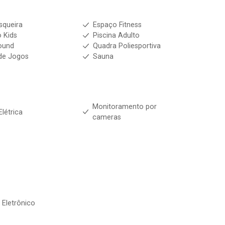
squeira
Espaço Fitness
 Kids
Piscina Adulto
ound
Quadra Poliesportiva
de Jogos
Sauna
Monitoramento por
Elétrica
cameras
 Eletrônico