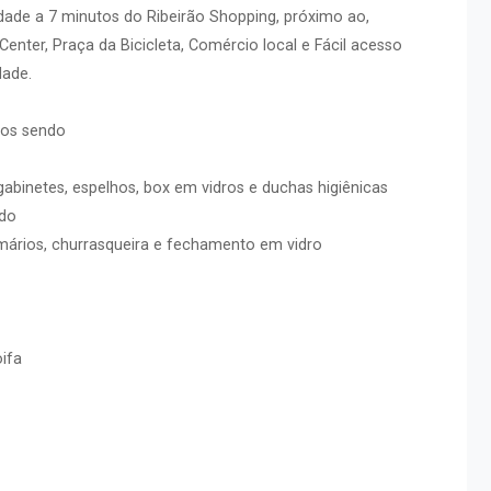
dade a 7 minutos do Ribeirão Shopping, próximo ao,
Center, Praça da Bicicleta, Comércio local e Fácil acesso
dade.
dos sendo
abinetes, espelhos, box em vidros e duchas higiênicas
ado
ários, churrasqueira e fechamento em vidro
ifa