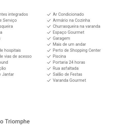
tes integrados
Ar Condicionado
e Serviço
Armário na Cozinha
squeira
Churrasqueira na varanda
ha
Espaço Gourmet
s
Garagem
m
Mais de um andar
de hospitais
Perto de Shopping Center
de vias de acesso
Piscina
ound
Portaria 24 horas
ção
Rua asfaltada
e Jantar
Salão de Festas
Varanda Gourmet
to
Triomphe